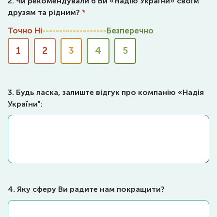
2. Чи рекомендували б Ви «Надію України» своїм
друзям та рідним?
*
Точно Ні
Безперечно
1
2
3
4
5
3. Будь ласка, залиште відгук про компанію «Надія
України":
4. Яку сферу Ви радите нам покращити?