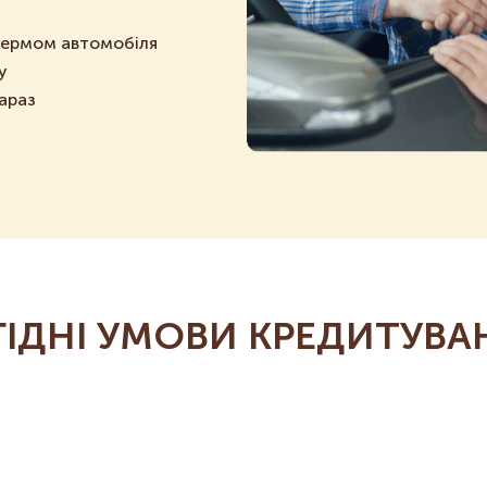
кермом автомобіля
у
араз
ГІДНІ УМОВИ КРЕДИТУВА