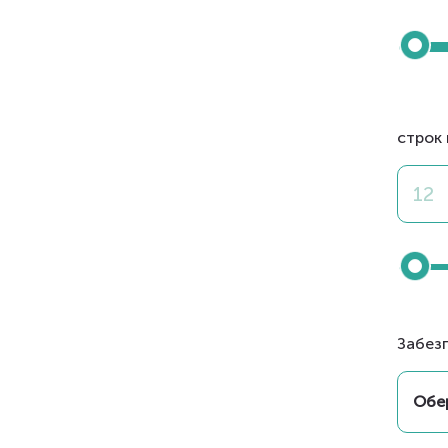
строк 
Забез
Обер