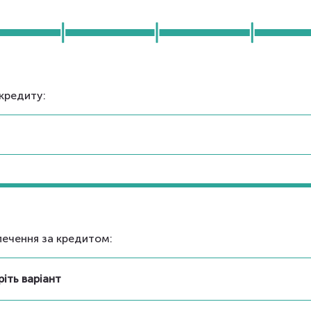
кредиту:
печення за кредитом:
іть варіант