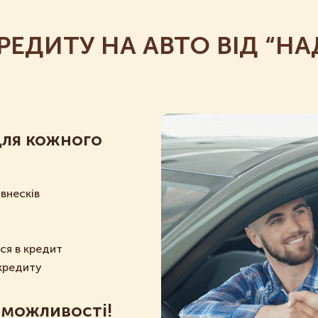
РЕДИТУ НА АВТО ВІД “НАД
для кожного
внесків
ся в кредит
кредиту
 можливості!