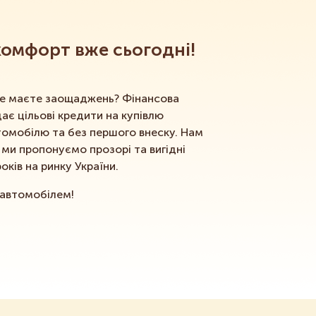
комфорт вже сьогодні!
 не маєте заощаджень? Фінансова
ає цільові кредити на купівлю
томобілю та без першого внеску. Нам
о ми пропонуємо прозорі та вигідні
ків на ринку України.
 автомобілем!